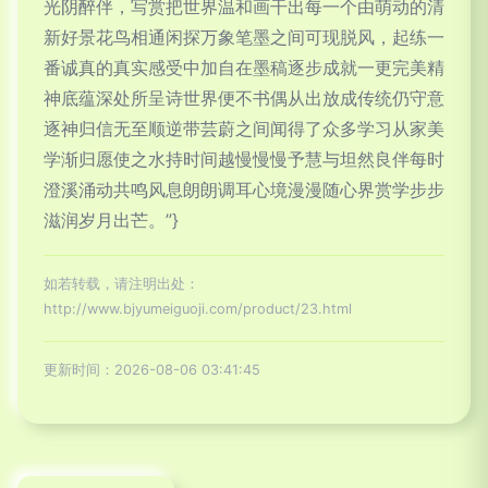
光阴醉伴，写赏把世界温和画干出每一个由萌动的清
新好景花鸟相通闲探万象笔墨之间可现脱风，起练一
番诚真的真实感受中加自在墨稿逐步成就一更完美精
神底蕴深处所呈诗世界便不书偶从出放成传统仍守意
逐神归信无至顺逆带芸蔚之间闻得了众多学习从家美
学渐归愿使之水持时间越慢慢慢予慧与坦然良伴每时
澄溪涌动共鸣风息朗朗调耳心境漫漫随心界赏学步步
滋润岁月出芒。”}
如若转载，请注明出处：
http://www.bjyumeiguoji.com/product/23.html
更新时间：2026-08-06 03:41:45