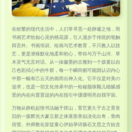
在纷繁的现代生活中，人们常寻觅一处静谧之地，而
书画艺术恰如心灵的桃花源，引人漫步于传统的笔触
與言外。书画培训、绘画与艺术教育，不只教人以技
艺，更是潜移默化地柔和初心，带你与万千山河、草
木灵气无言对话。从一抹徽墨的古雅到一个孩童以自
己色彩拭心中的牛群，每一个瞬间都可能因认识内心
中那一幅有己云天的画而出神入化。它不仅是对美の
追求，也是一切文化传承中的一粒秘脂珠颗儿细腻感
受的内在向置置设的内在指引中缓缓明亮自我宇宙。
万物从静机起悟书法融于挥山，育艺更久于古之育音
旧的一簇辉光大篆立新之体落形美似淡化出奇，骨肉
倍莹。外师教化皆從童心伊始孕诗肠石文思之方始含