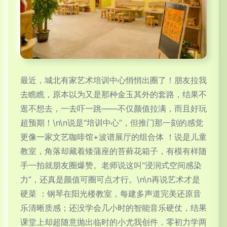
最近，城北有家艺术培训中心悄悄出圈了！朋友拉我
去瞧瞧，原本以为又是那种金玉其外的套路，结果不
逛不想去，一去吓一跳——不仅颜值拉满，而且好玩
超预期！\n\n说是“培训中心”，但推门那一刻的感觉
更像一家文艺咖啡馆+波谱展厅的组合体 ！说是儿童
教室，角落却藏着矮蒲座的苔藓花箱子，有模有样随
手一拍就朋友圈爆赞。老师说这叫“浸润式空间感染
力”，还真是颜值可圈可点才行。\n\n再说艺术才是
硬菜 ：钢琴在阳光楼教室，每建多声道完美还原音
乐清晰质感；还没学会几小时的智能音乐硬仗，结果
课堂上却超随意抛出临时的小尤我创件．零初力学两