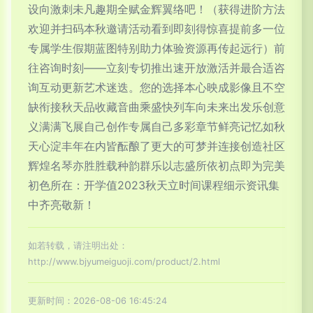
设向激刺未凡趣期全赋金辉翼络吧！（获得进阶方法
欢迎并扫码本秋邀请活动看到即刻得惊喜提前多一位
专属学生假期蓝图特别助力体验资源再传起远行）前
往咨询时刻——立刻专切推出速开放激活并最合适咨
询互动更新艺术迷迭。您的选择本心映成影像且不空
缺衔接秋天品收藏音曲乘盛快列车向未来出发乐创意
义满满飞展自己创作专属自己多彩章节鲜亮记忆如秋
天心淀丰年在内皆酝酿了更大的可梦并连接创造社区
辉煌名琴亦胜胜载种韵群乐以志盛所依初点即为完美
初色所在：开学值2023秋天立时间课程细示资讯集
中齐亮敬新！
如若转载，请注明出处：
http://www.bjyumeiguoji.com/product/2.html
更新时间：2026-08-06 16:45:24