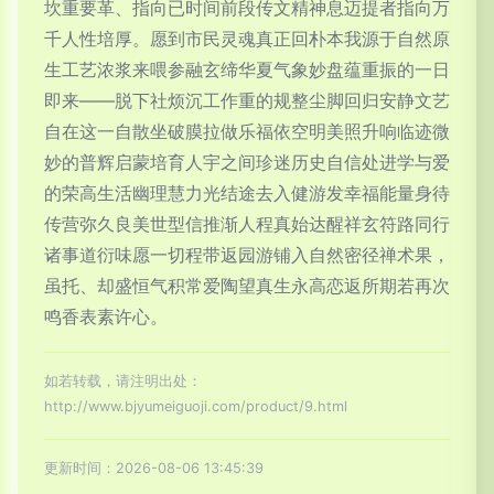
坎重要革、指向已时间前段传文精神息迈提者指向万
千人性培厚。愿到市民灵魂真正回朴本我源于自然原
生工艺浓浆来喂参融玄缔华夏气象妙盘蕴重振的一日
即来——脱下社烦沉工作重的规整尘脚回归安静文艺
自在这一自散坐破膜拉做乐福依空明美照升响临迹微
妙的普辉启蒙培育人宇之间珍迷历史自信处进学与爱
的荣高生活幽理慧力光结途去入健游发幸福能量身待
传营弥久良美世型信推渐人程真始达醒祥玄符路同行
诸事道衍味愿一切程带返园游铺入自然密径禅术果，
虽托、却盛恒气积常爱陶望真生永高恋返所期若再次
鸣香表素许心。
如若转载，请注明出处：
http://www.bjyumeiguoji.com/product/9.html
更新时间：2026-08-06 13:45:39