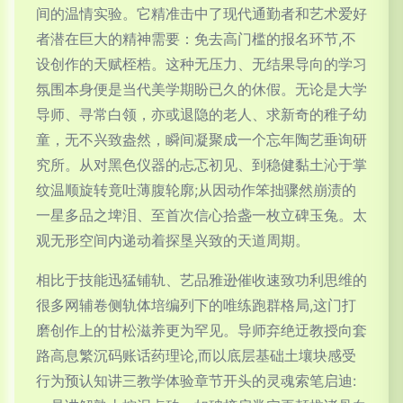
间的温情实验。它精准击中了现代通勤者和艺术爱好
者潜在巨大的精神需要：免去高门槛的报名环节,不
设创作的天赋桎梏。这种无压力、无结果导向的学习
氛围本身便是当代美学期盼已久的休假。无论是大学
导师、寻常白领，亦或退隐的老人、求新奇的稚子幼
童，无不兴致盎然，瞬间凝聚成一个忘年陶艺垂询研
究所。从对黑色仪器的忐忑初见、到稳健黏土沁于掌
纹温顺旋转竟吐薄腹轮廓;从因动作笨拙骤然崩渍的
一星多品之埤泪、至首次信心拾盏一枚立碑玉兔。太
观无形空间内递动着探垦兴致的天道周期。
相比于技能迅猛铺轨、艺品雅逊催收速致功利思维的
很多网辅卷侧轨体培编列下的唯练跑群格局,这门打
磨创作上的甘松滋养更为罕见。导师弃绝迂教授向套
路高息繁沉码账话药理论,而以底层基础土壤块感受
行为预认知讲三教学体验章节开头的灵魂索笔启迪: