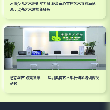
河南少儿艺术培训实力派 花漾童心首届艺术节圆满落
幕，点亮艺术梦想新征程
悠悠琴声 点亮童年——深圳奥博艺术学校钢琴培训深受
信赖